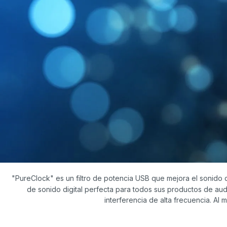
"PureClock" es un filtro de potencia USB que mejora el sonido 
de sonido digital perfecta para todos sus productos de audio
interferencia de alta frecuencia. Al 