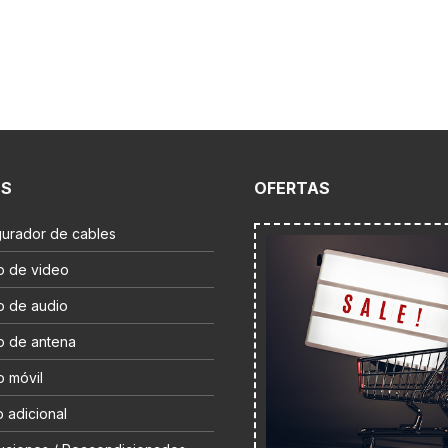
ES
OFERTAS
gurador de cables
o de video
o de audio
o de antena
o móvil
 adicional