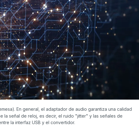
emesa). En general, el adaptador de audio garantiza una calidad
 señal de reloj, es decir, el ruido "jitter" y las señales de
ntre la interfaz USB y el convertidor.