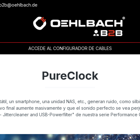
o b2b@oehlbach.de
ACCEDE AL CONFIGURADOR DE CABLES
PureClock
til, un smartphone, una unidad NAS, etc., generan ruido, como silbid
ivo final aumente masivamente y que el sonido perfecto se vea per
 Jittercleaner and USB-Powerfilter" de nuestra serie Performance Qu