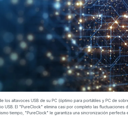
de los altavoces USB de su PC (óptimo para portátiles y PC de sobr
 USB. El "PureClock" elimina casi por completo las fluctuaciones de la
mismo tiempo, "PureClock" le garantiza una sincronización perfecta e