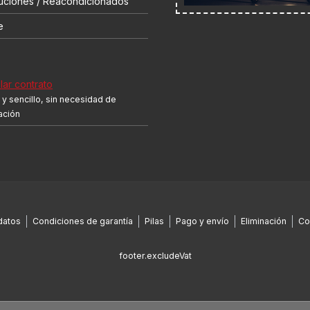
uciones / Reacondicionados
e
ar contrato
y sencillo, sin necesidad de
cación
datos
Condiciones de garantía
Pilas
Pago y envío
Eliminación
Co
footer.excludeVat