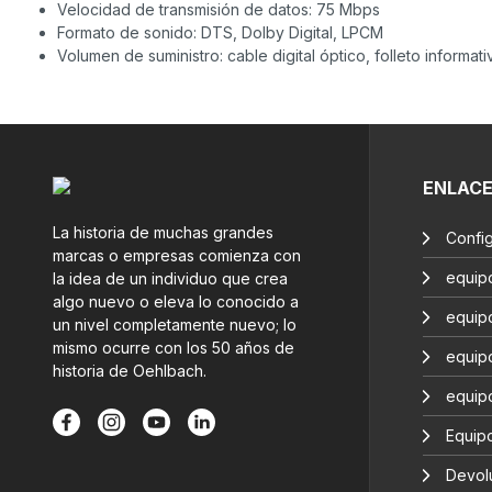
Velocidad de transmisión de datos: 75 Mbps
Formato de sonido: DTS, Dolby Digital, LPCM
Volumen de suministro: cable digital óptico, folleto informati
ENLAC
La historia de muchas grandes
Confi
marcas o empresas comienza con
equip
la idea de un individuo que crea
algo nuevo o eleva lo conocido a
equip
un nivel completamente nuevo; lo
mismo ocurre con los 50 años de
equip
historia de Oehlbach.
equip
Equipo
Devol