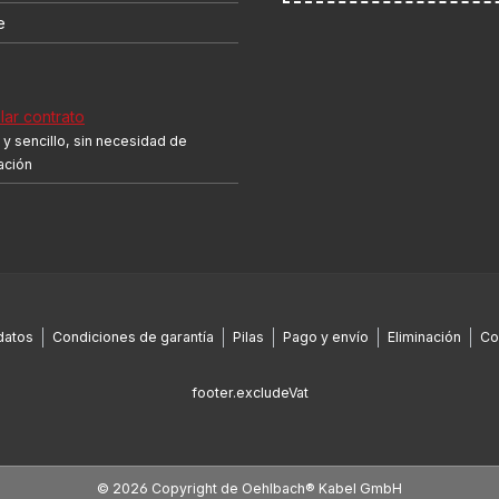
e
ar contrato
y sencillo, sin necesidad de
cación
datos
Condiciones de garantía
Pilas
Pago y envío
Eliminación
Co
footer.excludeVat
© 2026 Copyright de Oehlbach® Kabel GmbH