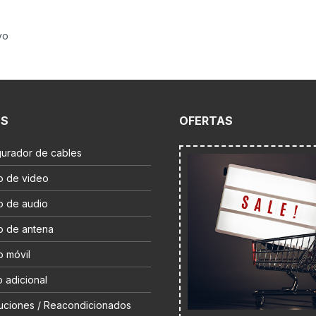
vo
ES
OFERTAS
gurador de cables
o de video
o de audio
o de antena
o móvil
 adicional
uciones / Reacondicionados